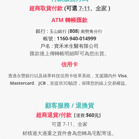
超商取貨付款
(可選
7-11
、
全家
)
ATM 轉帳匯款
銀行 :
(
808
)
玉山銀行
南勢角分行
帳號 :
1160-940-014999
戶名 : 寶禾米生醫有限公司
匯款後上傳轉帳明細即可為您出貨。
信用卡
透過永豐銀行以及綠界科技信用卡收單系統，支援國內外
Visa
、
Mastercard
、
JCB
，並提供3D驗證，保障您的線上交易權益。
顧客服務 / 退換貨
超商退貨/付款
$60
【運費:
元
】
可選 7-11、全家
材積過大過重之貨件會為您轉為宅配寄送
。