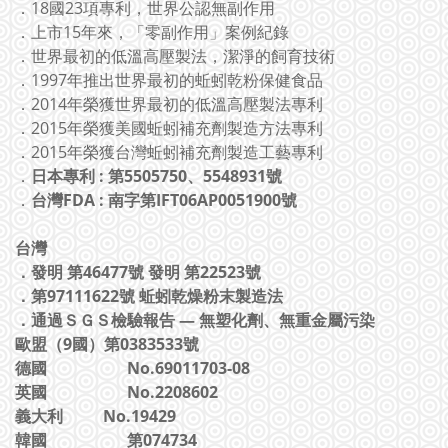
．18國23項專利，世界公認無副作用
．上市15年來，「零副作用」案例紀錄
．世界最初的低溫高壓製法，潔淨的飼育技術
．1997年推出世界最初的蚯蚓乾粉保健食品
．2014年榮獲世界最初的低溫高壓製法專利
．2015年榮獲美國蚯蚓補充劑製造方法專利
．2015年榮獲台灣蚯蚓補充劑製造工藝專利
．
日本專利 : 第5505750、5548931號
．
台灣FDA
:
南字第IFT06AP0051900號
台灣
．
發明 第46477號 發明 第22523號
．
第97111622號 蚯蚓乾燥粉末製造法
．通過ＳＧＳ檢驗報告 — 無塑化劑、無重金屬污染
歐盟（9國）第0383533號
德國
No.69011703-08
英國
No.2208602
義大利 No.19429
韓國
第074734