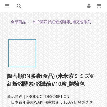
全部商品
HLP第四代紅蚯蚓酵素_補充包系列
隆菩順RN膠囊(食品) (米米紫ミミズ®
紅蚯蚓酵素/蚓激酶)/10粒_體驗包
產品特色｜PRODUCT DESCRIPTION
．日本百年藥廠WAKI 獨家技術，100% 研發製造進