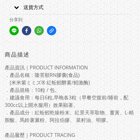
送貨方式
分享到
商品描述
產品資訊｜PRODUCT INFORMATION
．產品名稱：隆菩順RN膠囊(食品)
(米米紫ミミズ® 紅蚯蚓酵素/蚓激酶)
．產品規格：10粒 / 包。
．建議食用：每日6粒,早晚各3粒（早餐空腹前/睡前，配
300cc以上開水服用）效果顯著。
．產品成分：紅蚯蚓乾燥粉末、紅景天萃取物、薑黃、L-精
胺酸、馬鈴薯澱粉、阿拉伯膠、 菜籽油、明膠。
產品履歷｜PRODUCT TRACING