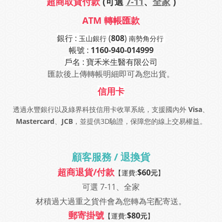
超商取貨付款
(可選
7-11
、
全家
)
ATM 轉帳匯款
銀行 :
(
808
)
玉山銀行
南勢角分行
帳號 :
1160-940-014999
戶名 : 寶禾米生醫有限公司
匯款後上傳轉帳明細即可為您出貨。
信用卡
透過永豐銀行以及綠界科技信用卡收單系統，支援國內外
Visa
、
Mastercard
、
JCB
，並提供3D驗證，保障您的線上交易權益。
顧客服務 / 退換貨
超商退貨/付款
$60
【運費:
元
】
可選 7-11、全家
材積過大過重之貨件會為您轉為宅配寄送
。
郵寄掛號
$80
【運費:
元
】