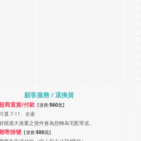
顧客服務 / 退換貨
超商退貨/付款
$60
【運費:
元
】
可選 7-11、全家
材積過大過重之貨件會為您轉為宅配寄送
。
郵寄掛號
$80
【運費:
元
】