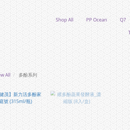
Shop All
PP Ocean
Q7
ew All
多酚系列