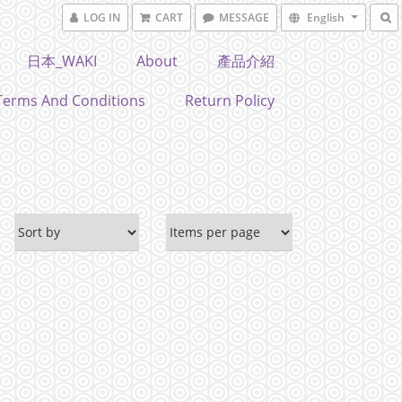
LOG IN
CART
MESSAGE
English
日本_WAKI
About
產品介紹
Terms And Conditions
Return Policy