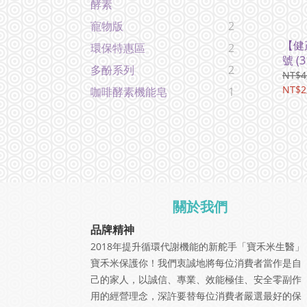
酵素
寵物版
2
【健
環保特惠區
2
號 (3
多酚系列
2
NT$4
NT$2
咖啡酵素機能皂
1
關於我們
品牌精神
2018年提升循環代謝機能的新舵手「寶禾米生醫」
寶禾米保護你！我們衷誠地將每位消費者當作是自
己的家人，以誠信、專業、效能極佳、安全零副作
用的經營理念，深許要替每位消費者嚴選最好的保