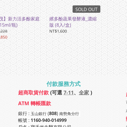
SOLD OUT
茂】新力活多酚家庭
繽多酚蔬果發酵液_濃縮
15ml/瓶)
版 (8入/盒)
,228
NT$1,600
,850
付款服務方式
超商取貨付款
(可選
7-11
、
全家
)
ATM 轉帳匯款
銀行 :
(
808
)
玉山銀行
南勢角分行
帳號 :
1160-940-014999